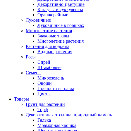
Декоративно-цветущие
Кактусы и суккуленты
Оранжерейные
Луковичные
Луковичные в горшках
Многолетние растения
Злаковые травы
Многолетние растения
Растения для водоема
Водные растения
Розы
Спрей
Штамбовые
Семена
Микрозелень
Овощи
Пряности и травы
Цветы
Товары
Грунт для растений
Торф
Декоративная отсыпка, природный камень
Галька
Мраморная крошка
Щепа декоративная