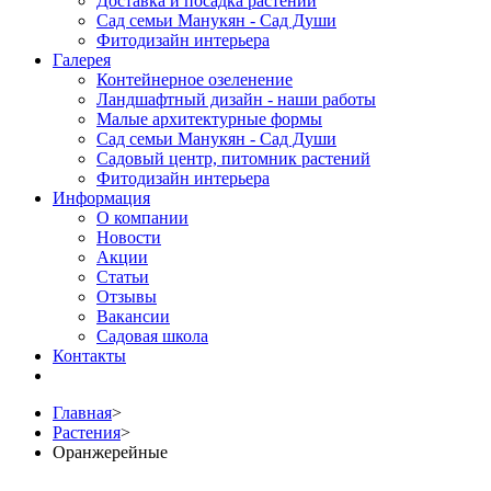
Доставка и посадка растений
Сад семьи Манукян - Сад Души
Фитодизайн интерьера
Галерея
Контейнерное озеленение
Ландшафтный дизайн - наши работы
Малые архитектурные формы
Сад семьи Манукян - Сад Души
Садовый центр, питомник растений
Фитодизайн интерьера
Информация
О компании
Новости
Акции
Статьи
Отзывы
Вакансии
Садовая школа
Контакты
Главная
>
Растения
>
Оранжерейные