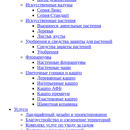
Искусственные валуны
Серия Люкс
Серия Стандарт
Искусственные растения
Вьющиеся, ампельные растения
Деревья
Листья, кусты
Удобрения и средства защиты для растений
Средства защиты растений
Удобрения
Флорариумы
Настенные флорариумы
Настенные чаши
Цветочные горшки и кашпо
Деревянные кашпо
Интерьерные кашпо
Кашпо АФБ
Кашпо премиум
Пластиковые кашпо
Шамотная керамика
Услуги
Ландшафтный дизайн и проектирование
Благоустройство и озеленение территорий
Комплекс услуг по уходу за садом