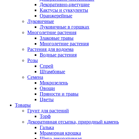
Декоративно-цветущие
Кактусы и суккуленты
Оранжерейные
Луковичные
Луковичные в горшках
Многолетние растения
Злаковые травы
Многолетние растения
Растения для водоема
Водные растения
Розы
Спрей
Штамбовые
Семена
Микрозелень
Овощи
Пряности и травы
Цветы
Товары
Грунт для растений
Торф
Декоративная отсыпка, природный камень
Галька
Мраморная крошка
Щепа декоративная