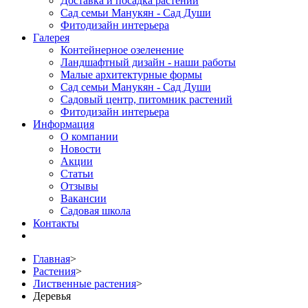
Доставка и посадка растений
Сад семьи Манукян - Сад Души
Фитодизайн интерьера
Галерея
Контейнерное озеленение
Ландшафтный дизайн - наши работы
Малые архитектурные формы
Сад семьи Манукян - Сад Души
Садовый центр, питомник растений
Фитодизайн интерьера
Информация
О компании
Новости
Акции
Статьи
Отзывы
Вакансии
Садовая школа
Контакты
Главная
>
Растения
>
Лиственные растения
>
Деревья