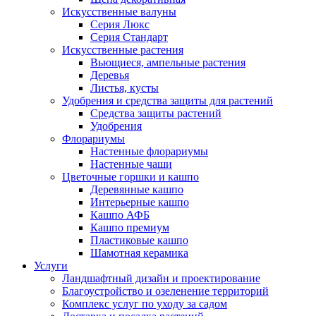
Искусственные валуны
Серия Люкс
Серия Стандарт
Искусственные растения
Вьющиеся, ампельные растения
Деревья
Листья, кусты
Удобрения и средства защиты для растений
Средства защиты растений
Удобрения
Флорариумы
Настенные флорариумы
Настенные чаши
Цветочные горшки и кашпо
Деревянные кашпо
Интерьерные кашпо
Кашпо АФБ
Кашпо премиум
Пластиковые кашпо
Шамотная керамика
Услуги
Ландшафтный дизайн и проектирование
Благоустройство и озеленение территорий
Комплекс услуг по уходу за садом