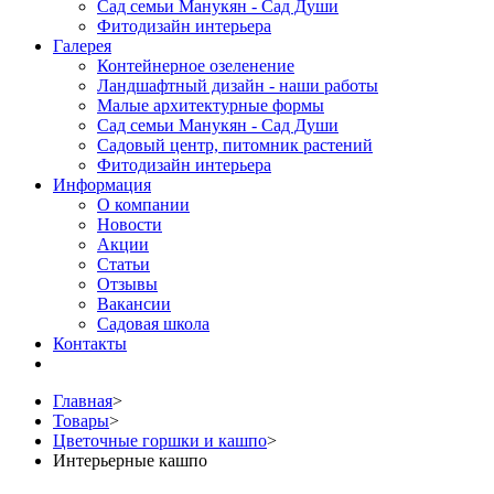
Сад семьи Манукян - Сад Души
Фитодизайн интерьера
Галерея
Контейнерное озеленение
Ландшафтный дизайн - наши работы
Малые архитектурные формы
Сад семьи Манукян - Сад Души
Садовый центр, питомник растений
Фитодизайн интерьера
Информация
О компании
Новости
Акции
Статьи
Отзывы
Вакансии
Садовая школа
Контакты
Главная
>
Товары
>
Цветочные горшки и кашпо
>
Интерьерные кашпо