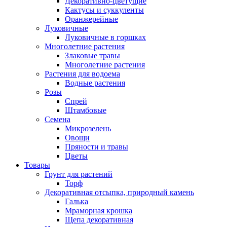
Декоративно-цветущие
Кактусы и суккуленты
Оранжерейные
Луковичные
Луковичные в горшках
Многолетние растения
Злаковые травы
Многолетние растения
Растения для водоема
Водные растения
Розы
Спрей
Штамбовые
Семена
Микрозелень
Овощи
Пряности и травы
Цветы
Товары
Грунт для растений
Торф
Декоративная отсыпка, природный камень
Галька
Мраморная крошка
Щепа декоративная