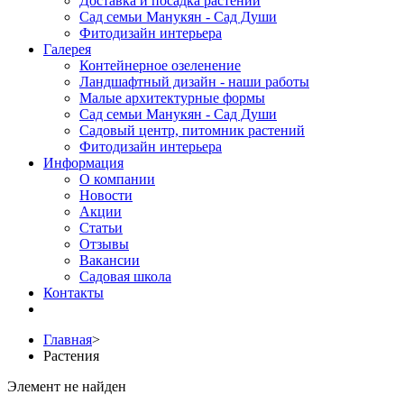
Доставка и посадка растений
Сад семьи Манукян - Сад Души
Фитодизайн интерьера
Галерея
Контейнерное озеленение
Ландшафтный дизайн - наши работы
Малые архитектурные формы
Сад семьи Манукян - Сад Души
Садовый центр, питомник растений
Фитодизайн интерьера
Информация
О компании
Новости
Акции
Статьи
Отзывы
Вакансии
Садовая школа
Контакты
Главная
>
Растения
Элемент не найден