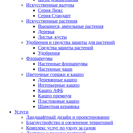
Искусственные валуны
Серия Люкс
Серия Стандарт
Искусственные растения
Вьющиеся, ампельные растения
Деревья
Листья, кусты
Удобрения и средства защиты для растений
Средства защиты растений
Удобрения
Флорариумы
Настенные флорариумы
Настенные чаши
Цветочные горшки и кашпо
Деревянные кашпо
Интерьерные кашпо
Кашпо АФБ
Кашпо премиум
Пластиковые кашпо
Шамотная керамика
Услуги
Ландшафтный дизайн и проектирование
Благоустройство и озеленение территорий
Комплекс услуг по уходу за садом