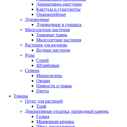
Декоративно-цветущие
Кактусы и суккуленты
Оранжерейные
Луковичные
Луковичные в горшках
Многолетние растения
Злаковые травы
Многолетние растения
Растения для водоема
Водные растения
Розы
Спрей
Штамбовые
Семена
Микрозелень
Овощи
Пряности и травы
Цветы
Товары
Грунт для растений
Торф
Декоративная отсыпка, природный камень
Галька
Мраморная крошка
Щепа декоративная