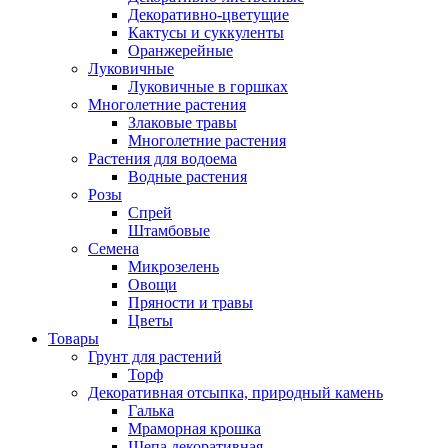
Декоративно-цветущие
Кактусы и суккуленты
Оранжерейные
Луковичные
Луковичные в горшках
Многолетние растения
Злаковые травы
Многолетние растения
Растения для водоема
Водные растения
Розы
Спрей
Штамбовые
Семена
Микрозелень
Овощи
Пряности и травы
Цветы
Товары
Грунт для растений
Торф
Декоративная отсыпка, природный камень
Галька
Мраморная крошка
Щепа декоративная