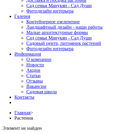
Доставка и посадка растений
Сад семьи Манукян - Сад Души
Фитодизайн интерьера
Галерея
Контейнерное озеленение
Ландшафтный дизайн - наши работы
Малые архитектурные формы
Сад семьи Манукян - Сад Души
Садовый центр, питомник растений
Фитодизайн интерьера
Информация
О компании
Новости
Акции
Статьи
Отзывы
Вакансии
Садовая школа
Контакты
Главная
>
Растения
Элемент не найден