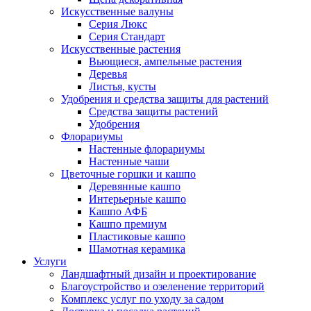
Искусственные валуны
Серия Люкс
Серия Стандарт
Искусственные растения
Вьющиеся, ампельные растения
Деревья
Листья, кусты
Удобрения и средства защиты для растений
Средства защиты растений
Удобрения
Флорариумы
Настенные флорариумы
Настенные чаши
Цветочные горшки и кашпо
Деревянные кашпо
Интерьерные кашпо
Кашпо АФБ
Кашпо премиум
Пластиковые кашпо
Шамотная керамика
Услуги
Ландшафтный дизайн и проектирование
Благоустройство и озеленение территорий
Комплекс услуг по уходу за садом