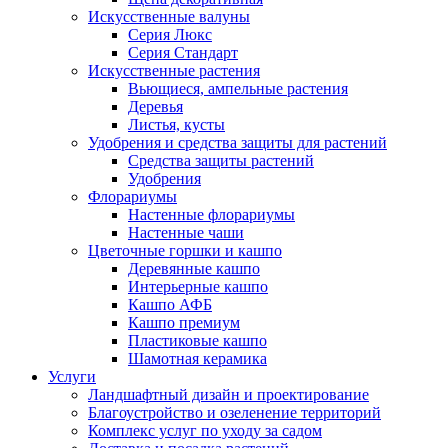
Искусственные валуны
Серия Люкс
Серия Стандарт
Искусственные растения
Вьющиеся, ампельные растения
Деревья
Листья, кусты
Удобрения и средства защиты для растений
Средства защиты растений
Удобрения
Флорариумы
Настенные флорариумы
Настенные чаши
Цветочные горшки и кашпо
Деревянные кашпо
Интерьерные кашпо
Кашпо АФБ
Кашпо премиум
Пластиковые кашпо
Шамотная керамика
Услуги
Ландшафтный дизайн и проектирование
Благоустройство и озеленение территорий
Комплекс услуг по уходу за садом