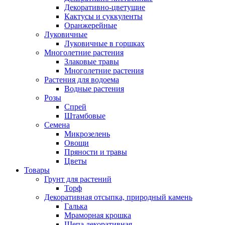
Декоративно-цветущие
Кактусы и суккуленты
Оранжерейные
Луковичные
Луковичные в горшках
Многолетние растения
Злаковые травы
Многолетние растения
Растения для водоема
Водные растения
Розы
Спрей
Штамбовые
Семена
Микрозелень
Овощи
Пряности и травы
Цветы
Товары
Грунт для растений
Торф
Декоративная отсыпка, природный камень
Галька
Мраморная крошка
Щепа декоративная