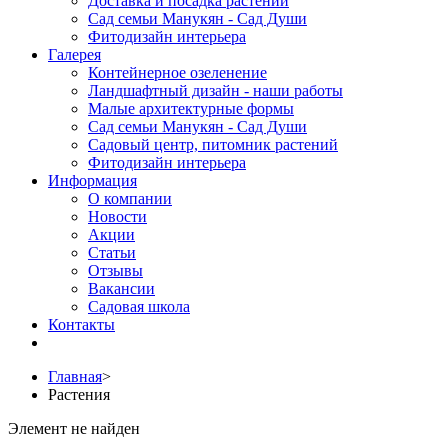
Доставка и посадка растений
Сад семьи Манукян - Сад Души
Фитодизайн интерьера
Галерея
Контейнерное озеленение
Ландшафтный дизайн - наши работы
Малые архитектурные формы
Сад семьи Манукян - Сад Души
Садовый центр, питомник растений
Фитодизайн интерьера
Информация
О компании
Новости
Акции
Статьи
Отзывы
Вакансии
Садовая школа
Контакты
Главная
>
Растения
Элемент не найден