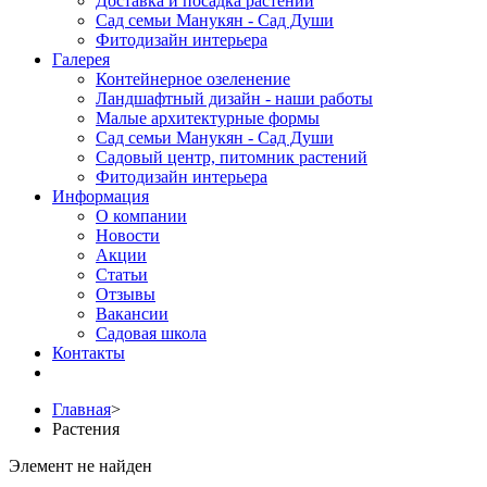
Доставка и посадка растений
Сад семьи Манукян - Сад Души
Фитодизайн интерьера
Галерея
Контейнерное озеленение
Ландшафтный дизайн - наши работы
Малые архитектурные формы
Сад семьи Манукян - Сад Души
Садовый центр, питомник растений
Фитодизайн интерьера
Информация
О компании
Новости
Акции
Статьи
Отзывы
Вакансии
Садовая школа
Контакты
Главная
>
Растения
Элемент не найден