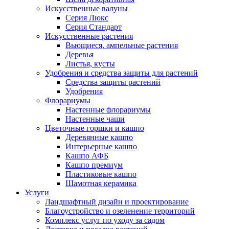
Искусственные валуны
Серия Люкс
Серия Стандарт
Искусственные растения
Вьющиеся, ампельные растения
Деревья
Листья, кусты
Удобрения и средства защиты для растений
Средства защиты растений
Удобрения
Флорариумы
Настенные флорариумы
Настенные чаши
Цветочные горшки и кашпо
Деревянные кашпо
Интерьерные кашпо
Кашпо АФБ
Кашпо премиум
Пластиковые кашпо
Шамотная керамика
Услуги
Ландшафтный дизайн и проектирование
Благоустройство и озеленение территорий
Комплекс услуг по уходу за садом