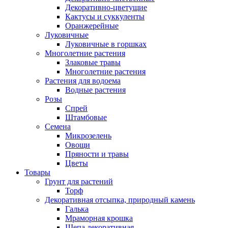
Декоративно-цветущие
Кактусы и суккуленты
Оранжерейные
Луковичные
Луковичные в горшках
Многолетние растения
Злаковые травы
Многолетние растения
Растения для водоема
Водные растения
Розы
Спрей
Штамбовые
Семена
Микрозелень
Овощи
Пряности и травы
Цветы
Товары
Грунт для растений
Торф
Декоративная отсыпка, природный камень
Галька
Мраморная крошка
Щепа декоративная