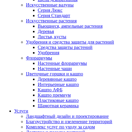
Искусственные валуны
Серия Люкс
Серия Стандарт
Искусственные растения
Вьющиеся, ампельные растения
Деревья
Листья, кусты
Удобрения и средства защиты для растений
Средства защиты растений
Удобрения
Флорариумы
Настенные флорариумы
Настенные чаши
Цветочные горшки и кашпо
Деревянные кашпо
Интерьерные кашпо
Кашпо АФБ
Кашпо премиум
Пластиковые кашпо
Шамотная керамика
Услуги
Ландшафтный дизайн и проектирование
Благоустройство и озеленение территорий
Комплекс услуг по уходу за садом