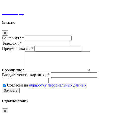
unamax@mail.ru
Мы на карте
Заказать
×
Ваше имя :
*
Телефон :
*
Предмет заказа :
*
Сообщение :
Введите текст с картинки:
*
Согласен на
обработку персональных данных
Обратный звонок
×