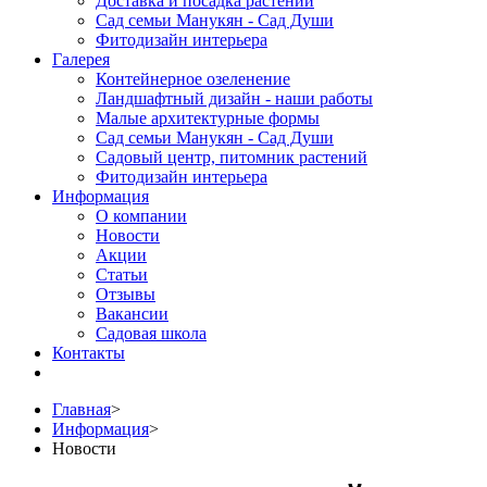
Доставка и посадка растений
Сад семьи Манукян - Сад Души
Фитодизайн интерьера
Галерея
Контейнерное озеленение
Ландшафтный дизайн - наши работы
Малые архитектурные формы
Сад семьи Манукян - Сад Души
Садовый центр, питомник растений
Фитодизайн интерьера
Информация
О компании
Новости
Акции
Статьи
Отзывы
Вакансии
Садовая школа
Контакты
Главная
>
Информация
>
Новости