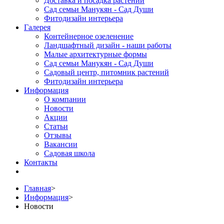
Доставка и посадка растений
Сад семьи Манукян - Сад Души
Фитодизайн интерьера
Галерея
Контейнерное озеленение
Ландшафтный дизайн - наши работы
Малые архитектурные формы
Сад семьи Манукян - Сад Души
Садовый центр, питомник растений
Фитодизайн интерьера
Информация
О компании
Новости
Акции
Статьи
Отзывы
Вакансии
Садовая школа
Контакты
Главная
>
Информация
>
Новости