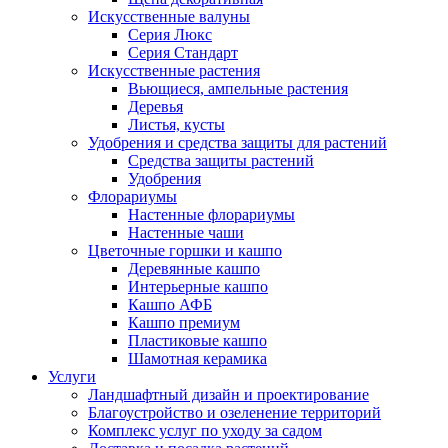
Искусственные валуны
Серия Люкс
Серия Стандарт
Искусственные растения
Вьющиеся, ампельные растения
Деревья
Листья, кусты
Удобрения и средства защиты для растений
Средства защиты растений
Удобрения
Флорариумы
Настенные флорариумы
Настенные чаши
Цветочные горшки и кашпо
Деревянные кашпо
Интерьерные кашпо
Кашпо АФБ
Кашпо премиум
Пластиковые кашпо
Шамотная керамика
Услуги
Ландшафтный дизайн и проектирование
Благоустройство и озеленение территорий
Комплекс услуг по уходу за садом