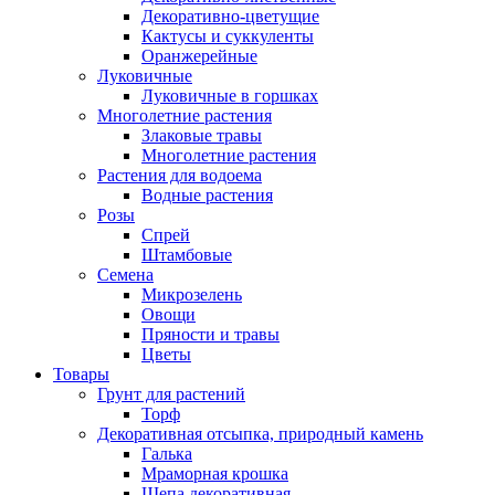
Декоративно-цветущие
Кактусы и суккуленты
Оранжерейные
Луковичные
Луковичные в горшках
Многолетние растения
Злаковые травы
Многолетние растения
Растения для водоема
Водные растения
Розы
Спрей
Штамбовые
Семена
Микрозелень
Овощи
Пряности и травы
Цветы
Товары
Грунт для растений
Торф
Декоративная отсыпка, природный камень
Галька
Мраморная крошка
Щепа декоративная