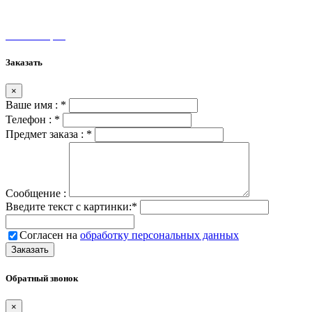
unamax@mail.ru
Мы на карте
Заказать
×
Ваше имя :
*
Телефон :
*
Предмет заказа :
*
Сообщение :
Введите текст с картинки:
*
Согласен на
обработку персональных данных
Обратный звонок
×