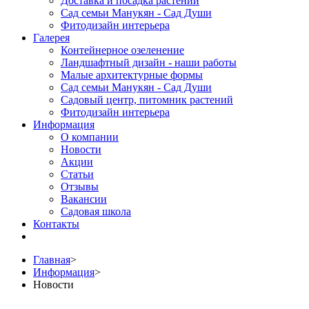
Доставка и посадка растений
Сад семьи Манукян - Сад Души
Фитодизайн интерьера
Галерея
Контейнерное озеленение
Ландшафтный дизайн - наши работы
Малые архитектурные формы
Сад семьи Манукян - Сад Души
Садовый центр, питомник растений
Фитодизайн интерьера
Информация
О компании
Новости
Акции
Статьи
Отзывы
Вакансии
Садовая школа
Контакты
Главная
>
Информация
>
Новости