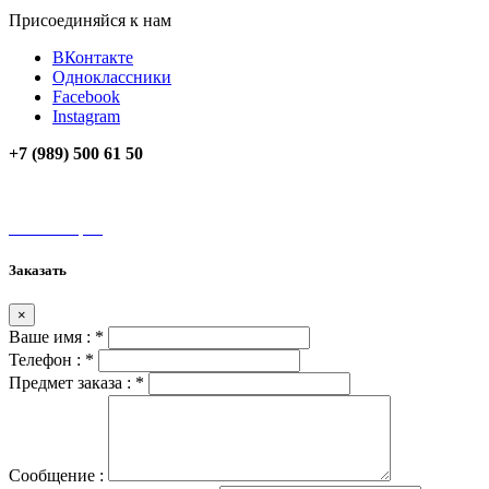
Присоединяйся к нам
ВКонтакте
Одноклассники
Facebook
Instagram
+7 (989) 500 61 50
unamax@mail.ru
Мы на карте
Заказать
×
Ваше имя :
*
Телефон :
*
Предмет заказа :
*
Сообщение :