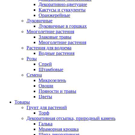
Декоративно-цветущие
Кактусы и суккуленты
Оранжерейные
Луковичные
Луковичные в горшках
Многолетние растения
Злаковые травы
Многолетние растения
Растения для водоема
Водные растения
Розы
Спрей
Штамбовые
Семена
Микрозелень
Овощи
Пряности и травы
Цветы
Товары
Грунт для растений
Торф
Декоративная отсыпка, природный камень
Галька
Мраморная крошка
Щепа декоративная