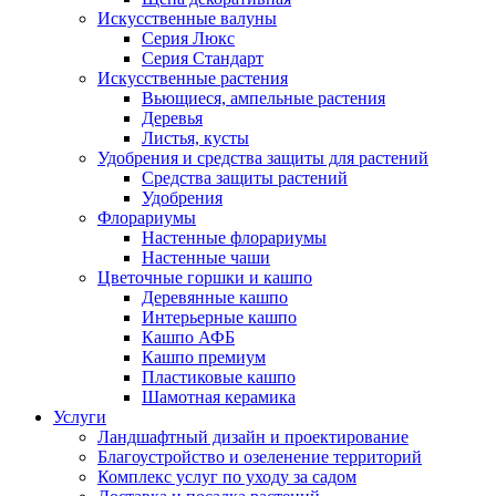
Искусственные валуны
Серия Люкс
Серия Стандарт
Искусственные растения
Вьющиеся, ампельные растения
Деревья
Листья, кусты
Удобрения и средства защиты для растений
Средства защиты растений
Удобрения
Флорариумы
Настенные флорариумы
Настенные чаши
Цветочные горшки и кашпо
Деревянные кашпо
Интерьерные кашпо
Кашпо АФБ
Кашпо премиум
Пластиковые кашпо
Шамотная керамика
Услуги
Ландшафтный дизайн и проектирование
Благоустройство и озеленение территорий
Комплекс услуг по уходу за садом