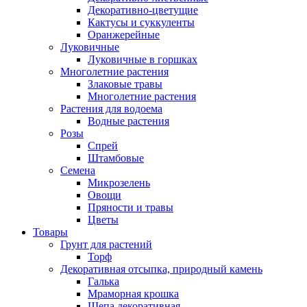
Декоративно-цветущие
Кактусы и суккуленты
Оранжерейные
Луковичные
Луковичные в горшках
Многолетние растения
Злаковые травы
Многолетние растения
Растения для водоема
Водные растения
Розы
Спрей
Штамбовые
Семена
Микрозелень
Овощи
Пряности и травы
Цветы
Товары
Грунт для растений
Торф
Декоративная отсыпка, природный камень
Галька
Мраморная крошка
Щепа декоративная