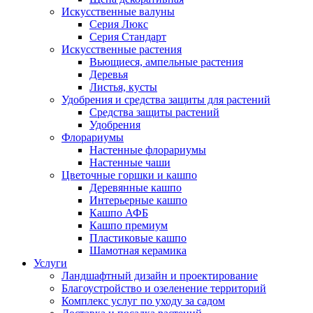
Искусственные валуны
Серия Люкс
Серия Стандарт
Искусственные растения
Вьющиеся, ампельные растения
Деревья
Листья, кусты
Удобрения и средства защиты для растений
Средства защиты растений
Удобрения
Флорариумы
Настенные флорариумы
Настенные чаши
Цветочные горшки и кашпо
Деревянные кашпо
Интерьерные кашпо
Кашпо АФБ
Кашпо премиум
Пластиковые кашпо
Шамотная керамика
Услуги
Ландшафтный дизайн и проектирование
Благоустройство и озеленение территорий
Комплекс услуг по уходу за садом