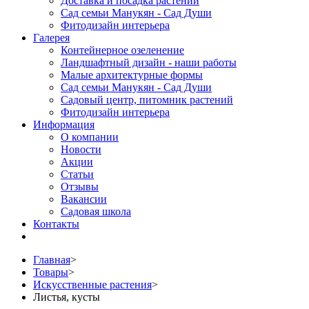
Доставка и посадка растений
Сад семьи Манукян - Сад Души
Фитодизайн интерьера
Галерея
Контейнерное озеленение
Ландшафтный дизайн - наши работы
Малые архитектурные формы
Сад семьи Манукян - Сад Души
Садовый центр, питомник растений
Фитодизайн интерьера
Информация
О компании
Новости
Акции
Статьи
Отзывы
Вакансии
Садовая школа
Контакты
Главная
>
Товары
>
Искусственные растения
>
Листья, кусты