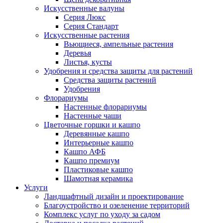
Искусственные валуны
Серия Люкс
Серия Стандарт
Искусственные растения
Вьющиеся, ампельные растения
Деревья
Листья, кусты
Удобрения и средства защиты для растений
Средства защиты растений
Удобрения
Флорариумы
Настенные флорариумы
Настенные чаши
Цветочные горшки и кашпо
Деревянные кашпо
Интерьерные кашпо
Кашпо АФБ
Кашпо премиум
Пластиковые кашпо
Шамотная керамика
Услуги
Ландшафтный дизайн и проектирование
Благоустройство и озеленение территорий
Комплекс услуг по уходу за садом