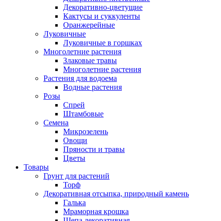
Декоративно-цветущие
Кактусы и суккуленты
Оранжерейные
Луковичные
Луковичные в горшках
Многолетние растения
Злаковые травы
Многолетние растения
Растения для водоема
Водные растения
Розы
Спрей
Штамбовые
Семена
Микрозелень
Овощи
Пряности и травы
Цветы
Товары
Грунт для растений
Торф
Декоративная отсыпка, природный камень
Галька
Мраморная крошка
Щепа декоративная