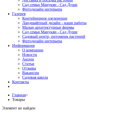
Доставка и посадка растений
Сад семьи Манукян - Сад Души
Фитодизайн интерьера
Галерея
Контейнерное озеленение
Ландшафтный дизайн - наши работы
Малые архитектурные формы
Сад семьи Манукян - Сад Души
Садовый центр, питомник растений
Фитодизайн интерьера
Информация
О компании
Новости
Акции
Статьи
Отзывы
Вакансии
Садовая школа
Контакты
Главная
>
Товары
Элемент не найден